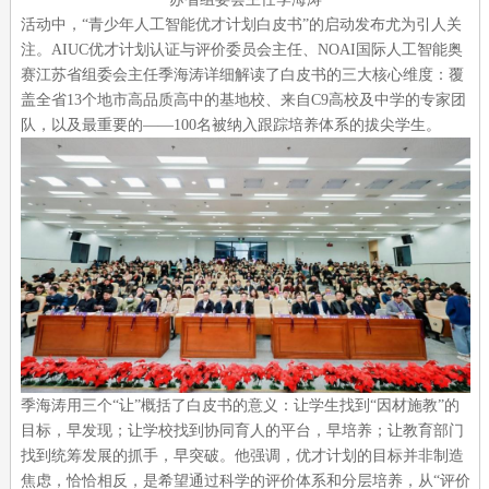
活动中，“青少年人工智能优才计划白皮书”的启动发布尤为引人关
注。AIUC优才计划认证与评价委员会主任、NOAI国际人工智能奥
赛江苏省组委会主任季海涛详细解读了白皮书的三大核心维度：覆
盖全省13个地市高品质高中的基地校、来自C9高校及中学的专家团
队，以及最重要的——100名被纳入跟踪培养体系的拔尖学生。
季海涛用三个“让”概括了白皮书的意义：让学生找到“因材施教”的
目标，早发现；让学校找到协同育人的平台，早培养；让教育部门
找到统筹发展的抓手，早突破。他强调，优才计划的目标并非制造
焦虑，恰恰相反，是希望通过科学的评价体系和分层培养，从“评价