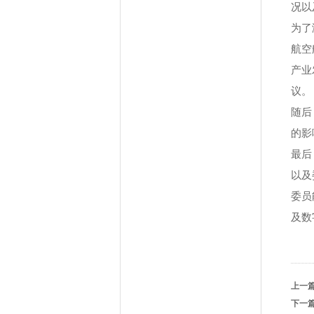
况以
为了
航空
产业
议。
随后
的影
最后
以及
委员
及数
上一
下一