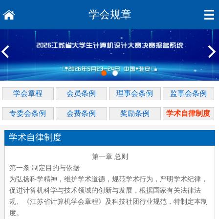
学会规章
学会章程
会员条例
理事会条例
监事会条例
专委会条例
会费条例
奖励条例
学术自律制度
学术自律制度
第一章
总则
第一条 制定目的与依据
为弘扬科学精神，维护学术道德，规范学术行为，严明学术纪律，
促进计算机科学与技术领域的创新与发展，根据国家有关法律法
规、《江苏省计算机学会章程》及科技社团行业规范，特制定本制
度。