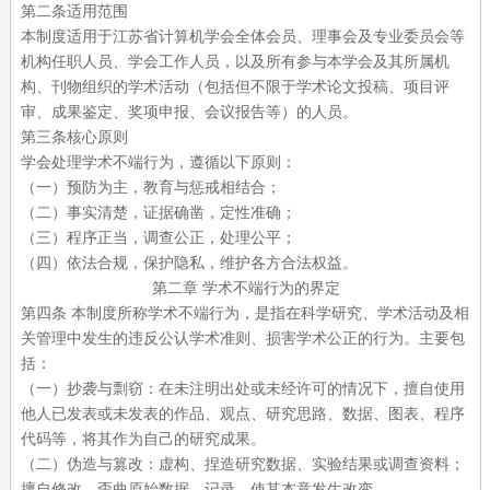
第二条适用范围
本制度适用于江苏省计算机学会全体会员、理事会及专业委员会等
机构任职人员、学会工作人员，以及所有参与本学会及其所属机
构、刊物组织的学术活动（包括但不限于学术论文投稿、项目评
审、成果鉴定、奖项申报、会议报告等）的人员。
第三条核心原则
学会处理学术不端行为，遵循以下原则：
（一）预防为主，教育与惩戒相结合；
（二）事实清楚，证据确凿，定性准确；
（三）程序正当，调查公正，处理公平；
（四）依法合规，保护隐私，维护各方合法权益。
第二章
学术不端行为的界定
第四条
本制度所称学术不端行为，是指在科学研究、学术活动及相
关管理中发生的违反公认学术准则、损害学术公正的行为。主要包
括：
（一）抄袭与剽窃：在未注明出处或未经许可的情况下，擅自使用
他人已发表或未发表的作品、观点、研究思路、数据、图表、程序
代码等，将其作为自己的研究成果。
（二）伪造与篡改：虚构、捏造研究数据、实验结果或调查资料；
擅自修改、歪曲原始数据、记录，使其本意发生改变。