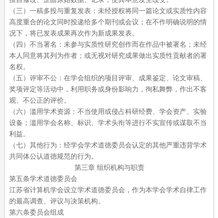
（三）一稿多投与重复发表：未经授权将同一篇论文或实质性内容
高度重合的论文同时投递给多个期刊或会议；在不作明确说明的情
况下，将已发表成果再次作为新成果发表。
（四）不当署名：未参与实质性研究创作而在作品中被署名；未经
本人同意将其列为作者；或无视对研究成果做出实质性贡献者的署
名权。
（五）评审不公：在学会组织的项目评审、成果鉴定、论文审稿、
奖项评定等活动中，利用职务或身份影响力，徇私舞弊，作出不客
观、不公正的评价。
（六）滥用学术资源：不当使用或侵占科研经费、学会资产、实验
设备；滥用学会名称、标识、学术头衔等进行不实宣传或谋取不当
利益。
（七）其他行为：经学会学术道德委员会认定的其他严重违背学术
共同体公认道德规范的行为。
第三章
组织机构与职责
第五条学术道德委员会
江苏省计算机学会设立学术道德委员会，作为本学会学术自律工作
的最高调查、评议与决策机构。
第六条委员会组成