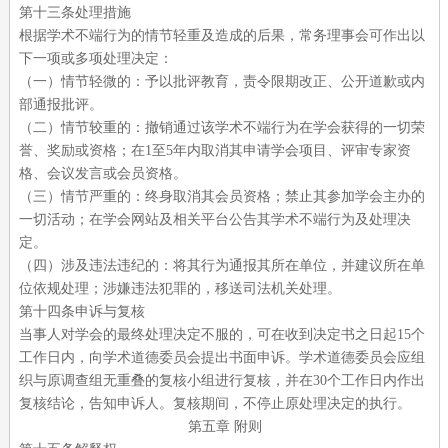
第十三条处理措施
根据学术不端行为的情节轻重及造成的后果，常务理事会可作出以
下一项或多项处理决定：
（一）情节轻微的：予以批评教育，责令限期改正、公开道歉或内
部通报批评。
（二）情节较重的：撤销通过该学术不端行为在学会获得的一切荣
誉、奖励或资格；在
1至5年内取消其申请学会项目、评审专家资
格、会议发言或会员资格。
（三）情节严重的：终身取消其会员资格；禁止其参加学会主办的
一切活动；在学会网站及相关平台公告其学术不端行为及处理决
定。
（四）涉及违法违纪的：将其行为通报其所在单位，并建议所在单
位依规处理；涉嫌违法犯罪的，移送司法机关处理。
第十四条申诉与复核
当事人对学会的最终处理决定不服的，可在收到决定书之日起
15个
工作日内，向学术道德委员会提出书面申诉。学术道德委员会应组
织与原调查组无重叠的复核小组进行复核，并在30个工作日内作出
复核结论，告知申诉人。复核期间，不停止原处理决定的执行。
第五章
附则