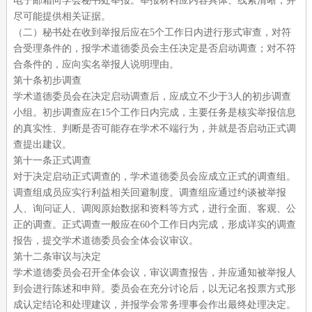
电子邮箱向学会秘书处举报。举报材料应内容具体、线索清晰，并
尽可能提供相关证据。
（二）秘书处在收到举报后应在
5个工作日内进行形式审查，对符
合受理条件的，报学术道德委员会主任决定是否启动调查；对不符
合条件的，应向实名举报人说明理由。
第十条初步调查
学术道德委员会在决定启动调查后，应成立不少于
3人的初步调查
小组。初步调查应在15个工作日内完成，主要任务是核实举报信息
的真实性、判断是否可能存在学术不端行为，并就是否启动正式调
查提出建议。
第十一条正式调查
对于决定启动正式调查的，学术道德委员会应成立正式的调查组。
调查组成员应实行利益相关回避制度。调查组应通过约谈被举报
人、询问证人、调阅原始数据和资料等方式，进行全面、客观、公
正的调查。正式调查一般应在
60个工作日内完成，形成详实的调查
报告，提交学术道德委员会全体会议审议。
第十二条审议与决定
学术道德委员会召开全体会议，审议调查报告，并应通知被举报人
到会进行陈述和申辩。委员会在充分讨论后，以无记名投票方式形
成认定结论和处理建议，并报学会常务理事会作出最终处理决定。