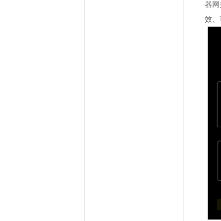
器网
效、