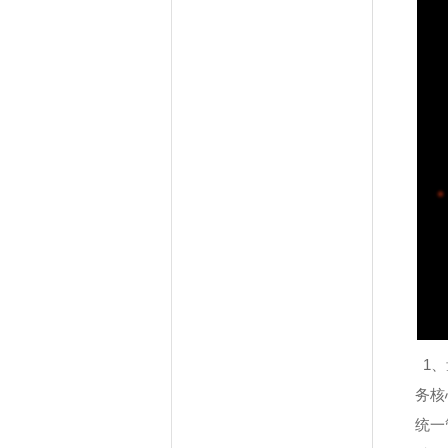
1、
务核
统一