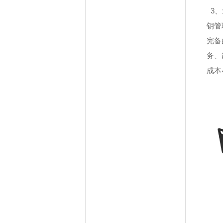
3、
钥管
完备
务、
成本