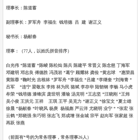
理事长：陈道蓄
副理事长：罗军舟 李福生 钱培德 吕 建 谢正义
秘书长：杨献春
理事：（77人，以姓氏拼音排序）
白光伟 *陈道蓄 *陈崚 陈松灿 陈兵 陈建平 常晋义 陈念慈 丁海军
邓建明 邓志良 傅德胜 冯茂岩 *葛宁 顾耀林 龚俭 *黄志球 *惠荣昌
黄陈蓉 *鞠时光 吉根林 *罗军舟 *李福生 *吕建 *李继奎 *刘海青 *
吕军 *连宁 梁敬东 李炜 林为民 骆斌 李存华 陆韧钢 李畅 马小虎
牟荣 *钱培德 漆锋滨 庞世明 潘瑜 汤克明 *王志坚 *汪晓刚 *王炜
吴小俊 王洪元 王祥 王琪 王平 吴克力 *谢正义 *徐宝文 *夏士雄
徐晨 *杨献春 *叶晓风 杨庚 杨福彪 严云洋 尤晓明 业宁 * *张宏 张
云鹤 *郑晓强 朱巧明 张志飞 郑成增 张金城 宗平 赵向军 张家超 张
再跃 张燕
（前面有*号的为常务理事，常务理事26人）