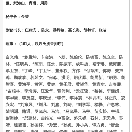
俊、武港山、肖甫、周勇
秘书长：金莹
副秘书长：庄燕滨 、陈永、游辉敏、聂长海、胡鹤轩、张洁
理事：（161人，以姓氏拼音排序）
白光伟、*鲍秉坤、卞金洪、卜磊、陈伯伦、陈锦富、陈立全、陈
林、*陈晓兵、*陈阳、陈永、陈振宇、成科扬、褚宁琳、戴海鹏、
单卫东、*丁峰、*丁卫平、董永权、方伟、*付章杰、傅涛、龚声
蓉、顾欢欢、郭延文、*何淼、洪明、胡伏原、胡局新、*胡勇、胡
智喜、黄海平、黄河、黄健、黄圣君、黄晓华、黄宜华、吉春鹏、
*吉根林、季海涛、江爱华、蒋伟利、*景征骏、*黎铭、李馥娟、
李华康、李茂盛、李庆强、*李伟、李祥震、*林圳杰、林正良、凌
兴宏、*刘东风、*刘凡、刘嘉、刘琦、*刘学军、楼桦、卢惠林、
陆明洲、路通、罗晓东、马浩、*马晓星、马宇、苗庆松、牛强、
彭海静、*邱建林、曲维光、申富饶、盛乐标、石林、宋天兵、苏
靖、眭碧霞、孙国梓、*孙宏、*孙虎、孙小兵、谭方勇、*唐金
辉、唐明军、唐佩、陶先平、佟钢、汪国庆、*汪晓刚、*汪芸、*