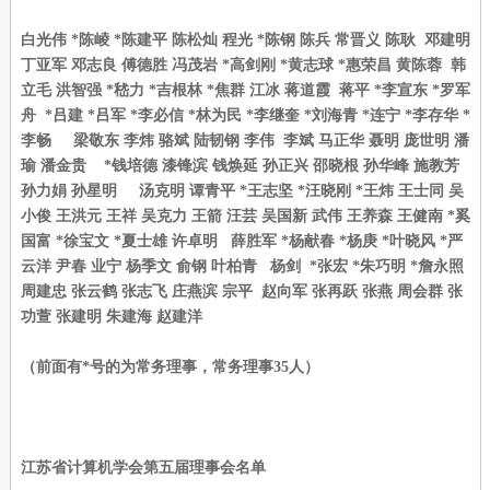
白光伟 *陈崚 *陈建平 陈松灿 程光 *陈钢 陈兵 常晋义 陈耿 邓建明
丁亚军 邓志良 傅德胜 冯茂岩 *高剑刚 *黄志球 *惠荣昌 黄陈蓉 韩
立毛 洪智强 *嵇力 *吉根林 *焦群 江冰 蒋道霞 蒋平 *李宣东 *罗军
舟 *吕建 *吕军 *李必信 *林为民 *李继奎 *刘海青 *连宁 *李存华 *
李畅 梁敬东 李炜 骆斌 陆韧钢 李伟 李斌 马正华 聂明 庞世明 潘
瑜 潘金贵 *钱培德 漆锋滨 钱焕延 孙正兴 邵晓根 孙华峰 施教芳
孙力娟 孙星明 汤克明 谭青平 *王志坚 *汪晓刚 *王炜 王士同 吴
小俊 王洪元 王祥 吴克力 王箭 汪芸 吴国新 武伟 王养森 王健南 *奚
国富 *徐宝文 *夏士雄 许卓明 薛胜军 *杨献春 *杨庚 *叶晓风 *严
云洋 尹春 业宁 杨季文 俞钢 叶柏青 杨剑 *张宏 *朱巧明 *詹永照
周建忠 张云鹤 张志飞 庄燕滨 宗平 赵向军 张再跃 张燕 周会群 张
功萱 张建明 朱建海 赵建洋
（前面有*号的为常务理事，常务理事35人）
江苏省计算机学会第五届理事会名单