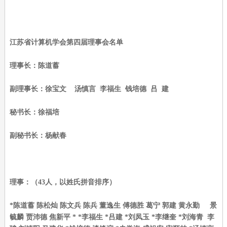
江苏省计算机学会第四届理事会名单
理事长：陈道蓄
副理事长：徐宝文 汤慎言 李福生 钱培德 吕 建
秘书长：徐福培
副秘书长：杨献春
理事：（43人，以姓氏拼音排序）
*陈道蓄 陈松灿 陈文兵 陈兵 董逸生 傅德胜 葛宁 郭建 黄永勤 景
毓麟 贾沛德 焦新平 * *李福生 *吕建 *刘凤玉 *李继奎 *刘海青 李