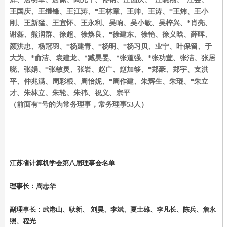
王国庆、王继锋、王江涛、*王林章、王帅、王涛、*王炜、王小
刚、王新猛、王宜怀、王永利、吴响、吴小敏、吴梓兴、*肖亮、
谢磊、熊润群、徐超、徐焕良、*徐建东、徐艳、徐义晗、薛晖、
颜洪忠、杨冠羽、*杨建青、*杨明、*杨习贝、业宁、叶保留、于
大为、*俞洁、袁建龙、*臧昊旻、*张道强、*张功萱、张洁、张居
晓、张娟、*张敏灵、张岩、赵广、赵加够、*郑豪、郑宇、支洪
平、仲兆满、周彩根、周怡妮、*周作建、朱辉生、朱琨、*朱立
才、朱林立、朱轮、朱祎、祝义、宗平
（前面有*号的为常务理事，常务理事53人）
江苏省计算机学会第八届理事会名单
理事长：周志华
副理事长：武港山、耿新、
刘昊
、李斌、夏士雄、李凡长、陈兵、詹永
照、程光