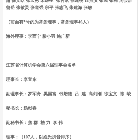
超 徐义晗 张宏彬 朱辉生 张再跃 张建明 庄燕滨 张民 张莉 周会群
曾岳 张敏灵 张道强 宗平 张志飞 朱建海 张敏
（前面有*号的为常务理事，常务理事46人）
海外理事：李西宁 滕小羽 施广新
江苏省计算机学会第六届理事会名单
理事长：李宣东
副理事长：罗军舟 奚国富 钱培德 吕 建 高剑刚 徐宝文 陈 崚
秘书长：杨献春
副秘书长：焦 群 嵇 力 李 伟
理事：（107人，以姓氏拼音排序）