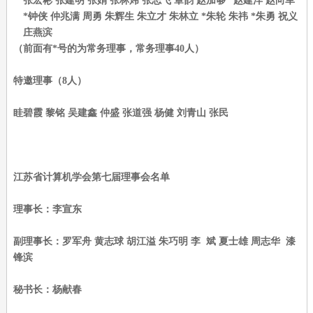
张宏彬 张建明 张娟 张林炜 张志飞 章韵 赵加够
*
赵建洋 赵向军
*
钟侠 仲兆满 周勇 朱辉生 朱立才 朱林立
*
朱轮 朱祎
*
朱勇 祝义
庄燕滨
（前面有*号的为常务理事，常务理事40人）
特邀理事（8人）
眭碧霞 黎铭 吴建鑫 仲盛 张道强 杨健 刘青山 张民
江苏省计算机学会第七届理事会名单
理事长：李宣东
副理事长：罗军舟 黄志球 胡江溢 朱巧明 李 斌 夏士雄 周志华 漆
锋滨
秘书长：杨献春