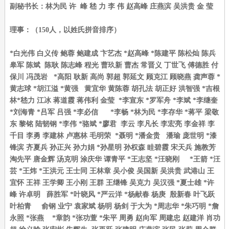
副秘书长：林为民 许 峰 嵇 力 李 伟 赵高峰 庄燕滨 吴洪贵 金 莹
理事：（150人，以姓氏拼音排序）
*白光伟 白义传 鲍蓉 鲍建成 卞艺杰 *赵高峰 *陈建平 陈松灿 陈兵
皋军 陈斌 陈耿 陈志峰 程光 曹玖新 曹杰 常晋义 丁世飞 傅德胜 付
保川 冯茂岩 *高阳 耿新 高尚 郭超 郭延文 顾克江 顾晓燕 龚声蓉 *
黄志球 *胡江溢 *黄强 黄宜华 黄陈蓉 胡孔法 胡正好 洪智强 *吉根
林*嵇力 江冰 蒋道霞 蒋伟利 金莹 *李宣东 *罗军舟 *李斌 *李继奎
*刘海青 *吕军 吕强 *李必信 *李畅 *林为民 *李存华 *蒋平 梁敬
东 黎铭 陆韧钢 *李伟 *骆斌 *廖君 李云 李凡长 李宏亮 李金祥 李
千目 李勇 李建林 卢惠林 毛明荣 *聂明 *潘金贵 潘瑜 庞世明 *漆
锋滨 齐夏兵 孙正兴 孙力娟 *孙星明 孙权森 眭碧霞 宋天兵 施教芳
淘先平 唐金辉 汤克明 涂庆华 谭青平 *王志坚 *汪晓刚 *王箭 *汪
芸 *王炜 *王洪元 王士同 王林章 吴小俊 吴国新 吴洪贵 武港山 王
宜怀 王祥 王学卿 王小刚 王群 王继锋 吴克力 吴汉强 *夏士雄 *许
峰 许卓明 薛胜军 *叶晓风 *严云洋 *杨献春 杨庚 殷新春 叶飞跃
叶柏青 俞钢 业宁 袁家斌 杨明 杨剑 于大为 *周志华 *朱巧明 *詹
永照 *张燕 *章韵 *张功萱 *朱平 周勇 赵向军 周建忠 赵建洋 肖功