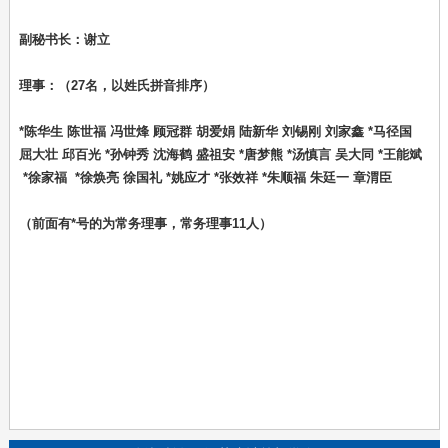
副秘书长：谢立
理事：（27名，以姓氏拼音排序）
*陈华生 陈世福 冯世烽 顾冠群 胡爱娟 陆新华 刘锡刚 刘家鑫 *马径国
屈大壮 邱百光 *孙钟秀 沈海鹤 盛祖安 *唐梦熊 *汤慎言 吴大同 *王能斌
*徐家福 *徐焕亮 徐国礼 *姚应才 *张效祥 *朱顺福 朱廷一 章渭臣
（前面有*号的为常务理事，常务理事11人）