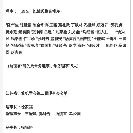
理事：（39名，以姓氏拼音排序）
*陈华生 陈世福 陈金华 陈玉霜 蔡礼武 丁秋林 冯世烽 顾冠群 *郭孔贞
黄永勤 景毓麟 贾沛德 吕建 * 刘家鑫 刘方鑫 *马经国 *屈大壮 *钱为
民 钱培德 任宝珍 *孙钟秀 盛祖安 *汤慎言 *唐梦熊 *王能斌 王海生 王泽
涵 *徐家福 *徐福培 *徐国礼 *徐焕亮 谢立 薛冰 *姚应才 郑斯征 章谓
臣 赵志良
（前面有*号的为常务理事，常务理事15人）
江苏省计算机学会第二届理事会名单
理事长：徐家福
副理事长：王能斌 孙钟秀 汤慎言 马经国
秘书长：徐福培