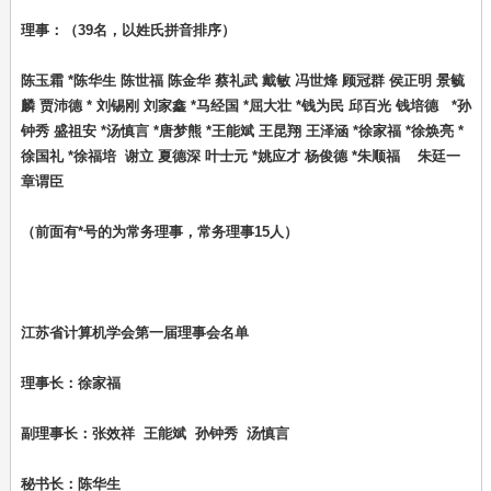
理事：（39名，以姓氏拼音排序）
陈玉霜 *陈华生 陈世福 陈金华 蔡礼武 戴敏 冯世烽 顾冠群 侯正明 景毓
麟 贾沛德 * 刘锡刚 刘家鑫 *马经国 *屈大壮 *钱为民 邱百光 钱培德 *孙
钟秀 盛祖安 *汤慎言 *唐梦熊 *王能斌 王昆翔 王泽涵 *徐家福 *徐焕亮 *
徐国礼 *徐福培 谢立 夏德深 叶士元 *姚应才 杨俊德 *朱顺福 朱廷一
章谓臣
（前面有*号的为常务理事，常务理事15人）
江苏省计算机学会第一届理事会名单
理事长：徐家福
副理事长：张效祥 王能斌 孙钟秀 汤慎言
秘书长：陈华生