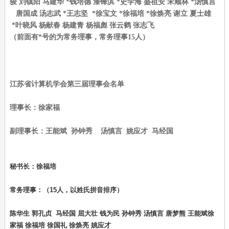
骏 刘镇阳 马建华 *钱培德 漆锋滨 *史学海 盛祖安 宋顺林 *汤慎言
唐国成 汤志武 *王志坚 *徐宝文 *徐福培 *徐焕亮 谢立 夏士雄
*叶晓风 杨献春 杨建青 杨福彪 张云鹤 张志飞
（前面有*号的为常务理事，常务理事15人）
江苏省计算机学会第三届理事会名单
理事长：徐家福
副理事长：王能斌 孙钟秀 汤慎言 姚应才 马经国
秘书长：徐福培
常务理事：（15人，以姓氏拼音排序）
陈华生 郭孔贞 马经国 屈大壮 钱为民 孙钟秀 汤慎言 唐梦熊 王能斌徐
家福 徐福培 徐国礼 徐焕亮 姚应才