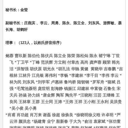
秘书长：金莹
副秘书长：庄燕滨 、李云、周勇、陈永、陈立全、刘东风、游辉敏、聂
长海、胡鹤轩
理事：（123人，以姓氏拼音排序）
鲍蓉 曹玖新 陈伯伦 陈伏兵 陈立全 陈荣 陈松灿 陈永 褚宁琳 丁世
飞
*
丁卫平
*
丁峰 范洪辉 方立刚 付章杰 高尚 龚声蓉 顾荣 韩光
洁
*
洪智强 胡伏原 胡光永
*
胡孔法 华驰 黄健 黄晓华 吉春鹏
*
吉
根林 江林升 江兆银 蒋伟利
*
李畅
*
李建林
*
李千目
*
李伟 李云
*
林为民
刘东风
*刘学军
卢惠林 鲁均桥 陆韧钢 *罗军舟 *骆斌 吕
强 *毛莺池聂明 庞世明 彭海静 钱振江 邱建林 申富饶 石鲁生 宋
天兵 孙涵 孙力娟 *唐金辉 陶军 陶先平 *汪晓刚 汪芸 王继锋 王
良民 王林章 王群 王士同 王涛 *王炜 王祥 王小刚 王永利 吴洪贵
*吴小俊 吴小勇
*
肖甫 肖功超 肖万来 谢磊 徐超 徐焕良
*
徐晓明徐义晗 许卓明
*
严
云洋 颜洪忠
*
杨建青 业宁 殷新春 于大为
*
俞洁 袁家斌
*
张功萱