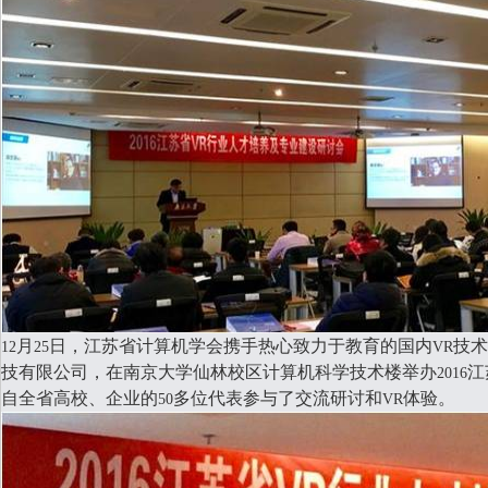
月
日，江苏省计算机学会携手热心致力于教育的国内
技术
12
25
VR
技有限公司，在南京大学仙林校区计算机科学技术楼举办
江
2016
自全省高校、企业的
多位代表参与了交流研讨和
体验。
50
VR