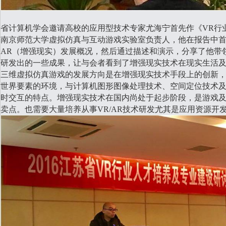
省计算机学会邀请高校的应用型技术专家尤海宁首先作《
VR
行
南京师范大学虚拟仿真与互动游戏实验室负责人，他在报告中
AR
（增强现实）发展概况，然后通过描述和演示，分享了他带
研发出的一些成果，让与会者看到了增强现实技术在现实生活
三维虚拟仿真游戏的发展方向是在增强现实技术手段上的创新
世界要素的环境，与计算机图形图像处理技术、空间定位技术
时交互的特点。增强现实技术在国内尚处于起步阶段，是游戏
卖点。也需要大量培养从事
VR/AR
技术研发尤其是应用资源开