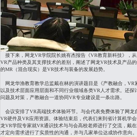
接下来，网龙
VR
学院院长姚有杰报告《
VR
教育新科技》，从
VR
产品种类及其支撑技术的差别，阐述了网龙
VR
技术及产品的
的
MR
（混合现实）是
VR
技术与装备的发展趋势。
网龙华渔教育教学总监戴在林的演讲题目是《产教融合，
VR
以及技术层面应用层面和不同行业领域各类
VR
人才需求。还探
问题及对策，产教融合一道协同
VR
专业建设是一条出路。
会议安排了
VR
高端技术体验环节。与会代表免费体验了网龙
VR
硬件及
VR
应用资源。体验结束后，代表们来到省计算机学会
龙
VR
学院专家就
VR
通识技术与与会高校老师进行了交流，戴在
才定向需求进行了实质性的沟通，并与几家单位达成协作意向