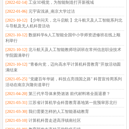
[2022-02-14]
工业3D视觉，为智能制造打开新视域
[2022-01-06]
元宇宙浅谈_南京大学过洁
[2021-10-12]
【少年问天，北斗启航 】北斗航天及人工智能系列北
斗导航及无人机科普活动
[2021-10-12]
数据科学&人工智能全国中小学师资进修班在线上顺
利举行
[2021-10-12]
北斗航天及人工智能教师培训班在常州信息职业技术
学院圆满举行
[2021-10-12]
“青春向党，迈向高水平计算机科普教育”开放活动圆
满结束
[2021-05-25]
“党建百年华诞，科技点亮强国之路” 科普宣传周系列
活动在南京兴隆街道举行
[2021-04-20]
第三代半导体来势汹汹 前代材料将全面退赛？
[2021-03-31]
江苏省计算机学会科普教育基地第一批预审苏北行
[2021-03-30]
我们需要怎样的人工智能基础教育
[2021-03-10]
计算机科普走进高淳镇南社区