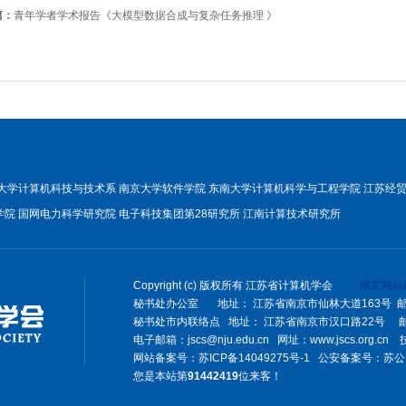
篇：
青年学者学术报告《大模型数据合成与复杂任务推理 》
大学计算机科技与技术系
南京大学软件学院
东南大学计算机科学与工程学院
江苏经
学院
国网电力科学研究院
电子科技集团第28研究所
江南计算技术研究所
Copyright (c) 版权所有 江苏省计算机学会
南京网站
秘书处办公室 地址： 江苏省南京市仙林大道163号 邮编：2
秘书处市内联络点 地址： 江苏省南京市汉口路22号 邮编：21
电子邮箱：jscs@nju.edu.cn 网址：www.jscs.org.c
网站备案号：
苏ICP备14049275号-1
公安备案号：
苏公网
您是本站第
91442419
位来客！