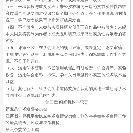
（三）一稿多投与重复发表：未经授权将同一篇论文或实质性内容
高度重合的论文同时投递给多个期刊或会议；在不作明确说明的情
况下，将已发表成果再次作为新成果发表。
（四）不当署名：未参与实质性研究创作而在作品中被署名；未经
本人同意将其列为作者；或无视对研究成果做出实质性贡献者的署
名权。
（五）评审不公：在学会组织的项目评审、成果鉴定、论文审稿、
奖项评定等活动中，利用职务或身份影响力，徇私舞弊，作出不客
观、不公正的评价。
（六）滥用学术资源：不当使用或侵占科研经费、学会资产、实验
设备；滥用学会名称、标识、学术头衔等进行不实宣传或谋取不当
利益。
（七）其他行为：经学会学术道德委员会认定的其他严重违背学术
共同体公认道德规范的行为。
第三章
组织机构与职责
第五条学术道德委员会
江苏省计算机学会设立学术道德委员会，作为本学会学术自律工作
的最高调查、评议与决策机构。
第六条委员会组成