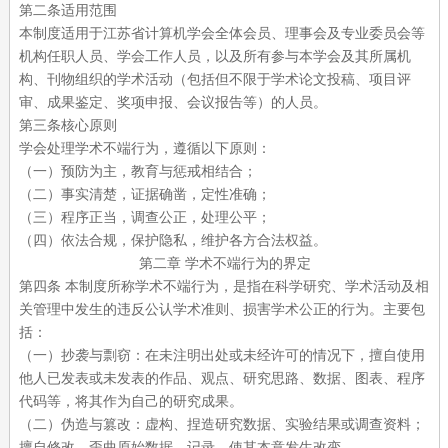
第二条适用范围
本制度适用于江苏省计算机学会全体会员、理事会及专业委员会等
机构任职人员、学会工作人员，以及所有参与本学会及其所属机
构、刊物组织的学术活动（包括但不限于学术论文投稿、项目评
审、成果鉴定、奖项申报、会议报告等）的人员。
第三条核心原则
学会处理学术不端行为，遵循以下原则：
（一）预防为主，教育与惩戒相结合；
（二）事实清楚，证据确凿，定性准确；
（三）程序正当，调查公正，处理公平；
（四）依法合规，保护隐私，维护各方合法权益。
第二章
学术不端行为的界定
第四条
本制度所称学术不端行为，是指在科学研究、学术活动及相
关管理中发生的违反公认学术准则、损害学术公正的行为。主要包
括：
（一）抄袭与剽窃：在未注明出处或未经许可的情况下，擅自使用
他人已发表或未发表的作品、观点、研究思路、数据、图表、程序
代码等，将其作为自己的研究成果。
（二）伪造与篡改：虚构、捏造研究数据、实验结果或调查资料；
擅自修改、歪曲原始数据、记录，使其本意发生改变。