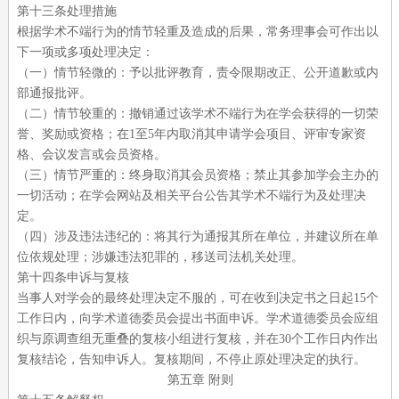
第十三条处理措施
根据学术不端行为的情节轻重及造成的后果，常务理事会可作出以
下一项或多项处理决定：
（一）情节轻微的：予以批评教育，责令限期改正、公开道歉或内
部通报批评。
（二）情节较重的：撤销通过该学术不端行为在学会获得的一切荣
誉、奖励或资格；在
1至5年内取消其申请学会项目、评审专家资
格、会议发言或会员资格。
（三）情节严重的：终身取消其会员资格；禁止其参加学会主办的
一切活动；在学会网站及相关平台公告其学术不端行为及处理决
定。
（四）涉及违法违纪的：将其行为通报其所在单位，并建议所在单
位依规处理；涉嫌违法犯罪的，移送司法机关处理。
第十四条申诉与复核
当事人对学会的最终处理决定不服的，可在收到决定书之日起
15个
工作日内，向学术道德委员会提出书面申诉。学术道德委员会应组
织与原调查组无重叠的复核小组进行复核，并在30个工作日内作出
复核结论，告知申诉人。复核期间，不停止原处理决定的执行。
第五章
附则