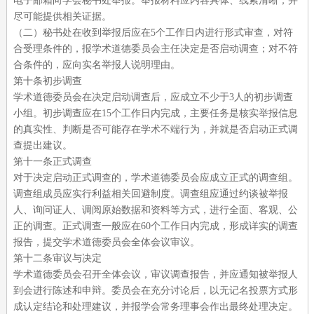
电子邮箱向学会秘书处举报。举报材料应内容具体、线索清晰，并
尽可能提供相关证据。
（二）秘书处在收到举报后应在
5个工作日内进行形式审查，对符
合受理条件的，报学术道德委员会主任决定是否启动调查；对不符
合条件的，应向实名举报人说明理由。
第十条初步调查
学术道德委员会在决定启动调查后，应成立不少于
3人的初步调查
小组。初步调查应在15个工作日内完成，主要任务是核实举报信息
的真实性、判断是否可能存在学术不端行为，并就是否启动正式调
查提出建议。
第十一条正式调查
对于决定启动正式调查的，学术道德委员会应成立正式的调查组。
调查组成员应实行利益相关回避制度。调查组应通过约谈被举报
人、询问证人、调阅原始数据和资料等方式，进行全面、客观、公
正的调查。正式调查一般应在
60个工作日内完成，形成详实的调查
报告，提交学术道德委员会全体会议审议。
第十二条审议与决定
学术道德委员会召开全体会议，审议调查报告，并应通知被举报人
到会进行陈述和申辩。委员会在充分讨论后，以无记名投票方式形
成认定结论和处理建议，并报学会常务理事会作出最终处理决定。