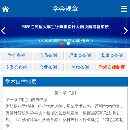
学会规章
学会章程
会员条例
理事会条例
监事会条例
专委会条例
会费条例
奖励条例
学术自律制度
学术自律制度
第一章
总则
第一条 制定目的与依据
为弘扬科学精神，维护学术道德，规范学术行为，严明学术纪律，
促进计算机科学与技术领域的创新与发展，根据国家有关法律法
规、《江苏省计算机学会章程》及科技社团行业规范，特制定本制
度。