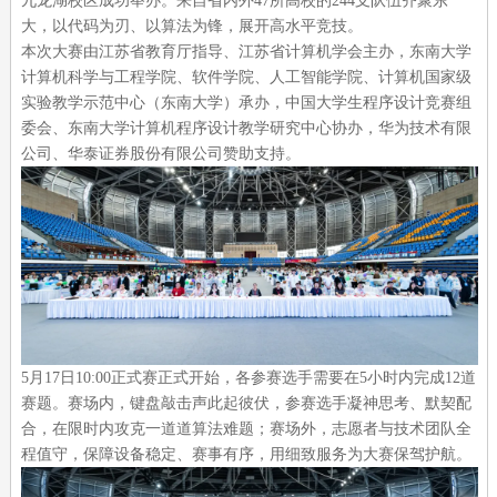
九龙湖校区成功举办。来自省内外47所高校的244支队伍齐聚东
大，以代码为刃、以算法为锋，展开高水平竞技。
本次大赛由江苏省教育厅指导、江苏省计算机学会主办，东南大学
计算机科学与工程学院、软件学院、人工智能学院、计算机国家级
实验教学示范中心（东南大学）承办，中国大学生程序设计竞赛组
委会、东南大学计算机程序设计教学研究中心协办，华为技术有限
公司、华泰证券股份有限公司赞助支持。
5月17日10:00正式赛正式开始，各参赛选手需要在5小时内完成12道
赛题。赛场内，键盘敲击声此起彼伏，参赛选手凝神思考、默契配
合，在限时内攻克一道道算法难题；赛场外，志愿者与技术团队全
程值守，保障设备稳定、赛事有序，用细致服务为大赛保驾护航。