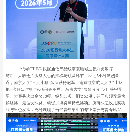
华为ICT BG 数据通信产品线南京地域主管刘勇致辞
随后，大赛进入激动人心的滚榜与颁奖环节。经过5小时激烈角
逐，南京大学“三只小猪”队伍获得冠军、南京航空航天大学“让我...
把一切都忘掉吧”队伍获得亚军、东南大学“薄暮冥冥”队伍获得季
军。大赛共决出金奖18项、银奖35项、铜奖53项，并同步颁发最快
解题奖、最佳女队奖、顽强拼搏奖等特色奖项。所有队伍以扎实功
底与出色发挥，充分展现了当代青年学生的专业素养与青春风采。