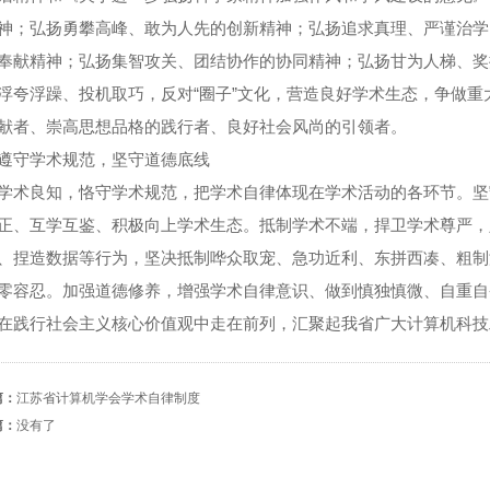
神；弘扬勇攀高峰、敢为人先的创新精神；弘扬追求真理、严谨治学
奉献精神；弘扬集智攻关、团结协作的协同精神；弘扬甘为人梯、奖
浮夸浮躁、投机取巧，反对“圈子”文化，营造良好学术生态，争做
献者、崇高思想品格的践行者、良好社会风尚的引领者。
遵守学术规范，坚守道德底线
学术良知，恪守学术规范，把学术自律体现在学术活动的各环节。坚
正、互学互鉴、积极向上学术生态。抵制学术不端，捍卫学术尊严，
、捏造数据等行为，坚决抵制哗众取宠、急功近利、东拼西凑、粗制
零容忍。加强道德修养，增强学术自律意识、做到慎独慎微、自重自
在践行社会主义核心价值观中走在前列，汇聚起我省广大计算机科技
篇：
江苏省计算机学会学术自律制度
篇：
没有了