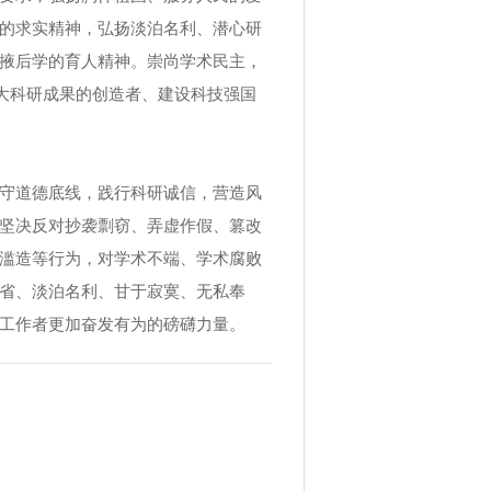
的求实精神，弘扬淡泊名利、潜心研
掖后学的育人精神。崇尚学术民主，
重大科研成果的创造者、建设科技强国
守道德底线，践行科研诚信，营造风
坚决反对抄袭剽窃、弄虚作假、篡改
滥造等行为，对学术不端、学术腐败
省、淡泊名利、甘于寂寞、无私奉
工作者更加奋发有为的磅礴力量。