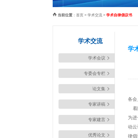
当前位置
：
首页
>
学术交流
>
学术自律倡议书
学术交流
学
学术会议
专委会专栏
论文集
各会
专家讲稿
着眼
为进
专家建言
动云
优秀论文
律倡