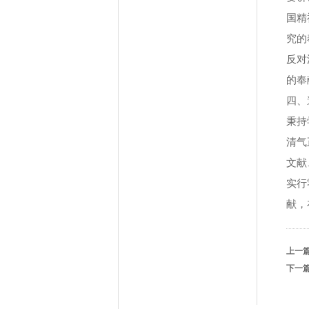
国精
究的
反对
的奉
四、
秉持
清气
文献
实行
献，
上一
下一