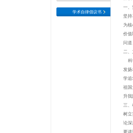
一、
学术自律倡议书
坚持
为核
价值
问道
二、
科学
发扬
学追
祖国
升我
三、
树立
论深
要讲