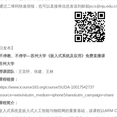
通过二维码快速填报，也可以直接将信息发送到邮箱
jscs@nju.edu.c
日发布】
不停教、不停学—苏州大学《嵌入式系统及应用》免费直播课
苏州大学
授课团队
：王宜怀、张建、王林
课程链接：
https://www.icourse163.org/course/SUDA-1001754273?
source=weixin&utm_medium=iphoneShare&utm_campaign=share
课程简介：
嵌入式系统是嵌入式人工智能与物联网的重要基础，该课程以
ARM C