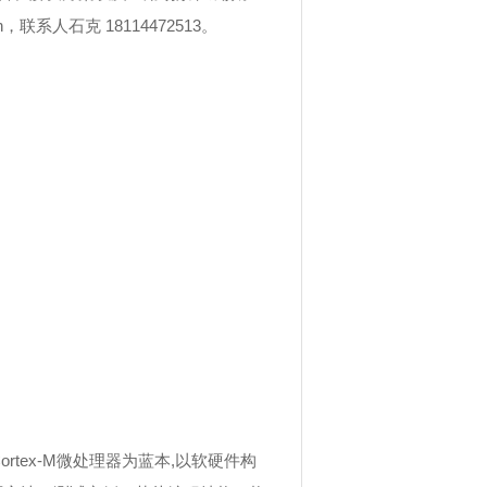
n
，联系人石克
18114472513
。
ortex-M
微处理器为蓝本
,
以软硬件构