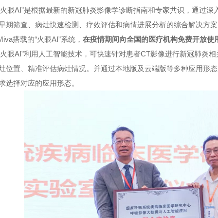
“火眼
AI
”是根据最新的新冠肺炎影像学诊断指南和专家共识，通过深
早期筛查、病灶快速检测、疗效评估和病情进展分析的综合解决方案
Miva
搭载的“火眼
AI
”系统，
在疫情期间向全国的医疗机构免费开放使
“火眼
AI
”利用人工智能技术，可快速针对患者
CT
影像进行新冠肺炎相
灶位置、精准评估病灶情况。并通过本地版及云端版等多种应用形态
求选择对应的应用形态。