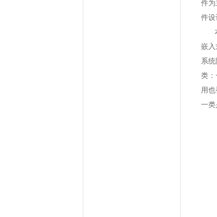
件为
件设
嵌入
系统
类：
用也
一类