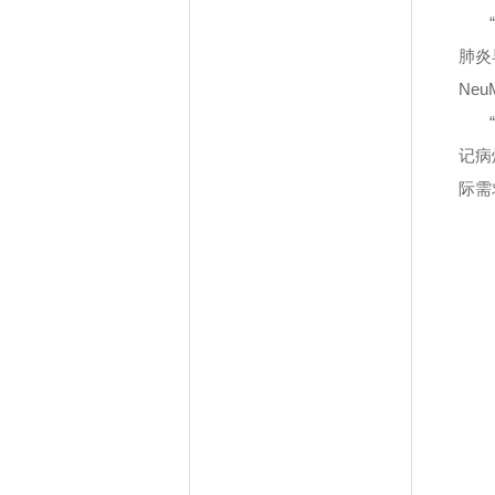
肺炎
Neu
记病
际需