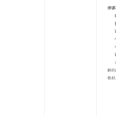
停课
解的
教材