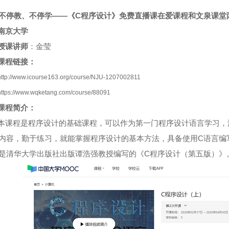
不停教、不停学——《
C
程序设计》免费直播课在爱课程和文泉课堂
南京大学
授课讲师
：金莹
课程链接：
http://www.icourse163.org/course/NJU-1207002811
https://www.wqketang.com/course/88091
课程简介：
本课程是程序设计的基础课程，可以作为第一门程序设计语言学习，
内容，勤于练习，就能掌握程序设计的基本方法，具备使用
C
语言编
是清华大学出版社出版谭浩强教授编写的《
C
程序设计（第五版）》