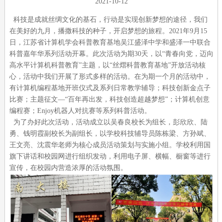
2021-10-12
科技是成就丝绸文化的基石，行动是实现创新梦想的途径，我们
在美好的九月，播撒科技的种子，开启梦想的旅程。2021年9月15
日，江苏省计算机学会科普教育基地吴江盛泽中学和盛泽一中联合
科普嘉年华系列活动开幕。此次活动为期30天，以“青春向党，迈向
高水平计算机科普教育”主题，以“丝熠科普教育基地”开放活动核
心，活动中我们开展了形式多样的活动。在为期一个月的活动中，
有计算机编程基地开班仪式及系列日常教学辅导；科技创新金点子
比赛；主题征文—“百年再出发，科技创造超越梦想”；计算机创意
编程赛；Enjoy机器人对抗赛等系列科普活动。
为了办好此次活动，活动成立以吴春良校长为组长，彭欣欣、陆
勇、钱明霞副校长为副组长，以学校科技辅导员陈栋梁、方孙斌、
王文亮、沈震华老师为核心成员活动策划与实施小组。学校利用国
旗下讲话和校园网进行组织发动，利用电子屏、横幅、橱窗等进行
宣传，在校园内营造浓厚的活动氛围。