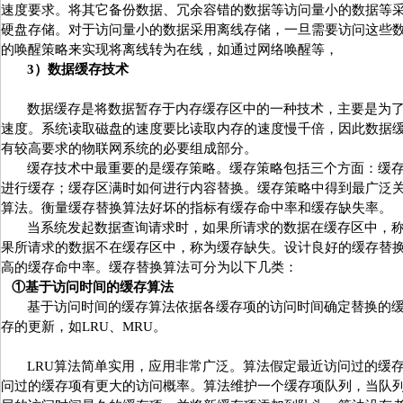
速度要求。将其它备份数据、冗余容错的数据等访问量小的数据等
硬盘存储。对于访问量小的数据采用离线存储，一旦需要访问这些
的唤醒策略来实现将离线转为在线，如通过网络唤醒等，
3
）数据缓存技术
数据缓存是将数据暂存于内存缓存区中的一种技术，主要是为
速度。系统读取磁盘的速度要比读取内存的速度慢千倍，因此数据
有较高要求的物联网系统的必要组成部分。
缓存技术中最重要的是缓存策略。缓存策略包括三个方面：缓
进行缓存；缓存区满时如何进行内容替换。缓存策略中得到最广泛
算法。衡量缓存替换算法好坏的指标有缓存命中率和缓存缺失率。
当系统发起数据查询请求时，如果所请求的数据在缓存区中，
果所请求的数据不在缓存区中，称为缓存缺失。设计良好的缓存替
高的缓存命中率。缓存替换算法可分为以下几类：
①
基于访问时间的缓存算法
基于访问时间的缓存算法依据各缓存项的访问时间确定替换的
存的更新，如
LRU
、
MRU
。
LRU
算法简单实用，应用非常广泛。算法假定最近访问过的缓
问过的缓存项有更大的访问概率。算法维护一个缓存项队列，当队