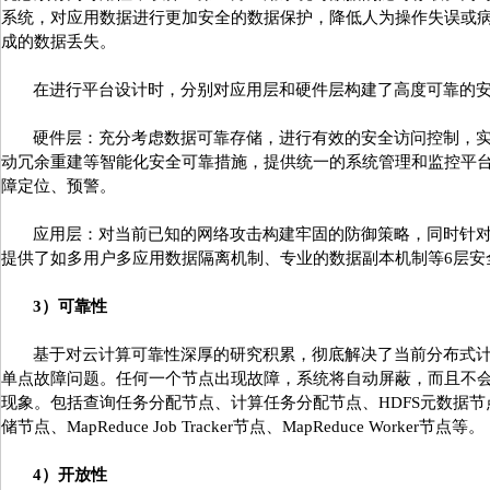
系统，对应用数据进行更加安全的数据保护，降低人为操作失误或
成的数据丢失。
在进行平台设计时，分别对应用层和硬件层构建了高度可靠的
硬件层：充分考虑数据可靠存储，进行有效的安全访问控制，
动冗余重建等智能化安全可靠措施，提供统一的系统管理和监控平
障定位、预警。
应用层：对当前已知的网络攻击构建牢固的防御策略，同时针
提供了如多用户多应用数据隔离机制、专业的数据副本机制等
6
层安
3
）可靠性
基于对云计算可靠性深厚的研究积累，彻底解决了当前分布式
单点故障问题。任何一个节点出现故障，系统将自动屏蔽，而且不
现象。包括查询任务分配节点、计算任务分配节点、
HDFS
元数据节
储节点、
MapReduce Job Tracker
节点、
MapReduce Worker
节点等。
4
）开放性