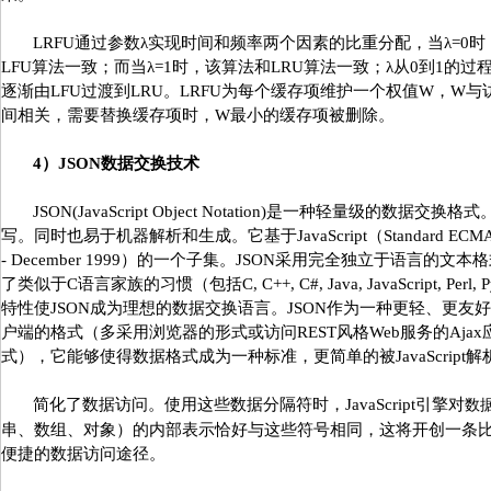
LRFU
通过参数
λ
实现时间和频率两个因素的比重分配，当
λ=0
时
LFU
算法一致；而当
λ=1
时，该算法和
LRU
算法一致；
λ
从
0
到
1
的过
逐渐由
LFU
过渡到
LRU
。
LRFU
为每个缓存项维护一个权值
W
，
W
与
间相关，需要替换缓存项时，
W
最小的缓存项被删除。
4
）
JSON
数据交换技术
JSON(JavaScript Object Notation)
是一种轻量级的数据交换格式
写。同时也易于机器解析和生成。它基于
JavaScript
（
Standard ECMA
- December 1999
）的一个子集。
JSON
采用完全独立于语言的文本格
了类似于
C
语言家族的习惯（包括
C, C++, C#, Java, JavaScript, Perl, 
特性使
JSON
成为理想的数据交换语言。
JSON
作为一种更轻、更友好
户端的格式（多采用浏览器的形式或访问
REST
风格
Web
服务的
Ajax
式），它能够使得数据格式成为一种标准，更简单的被
JavaScript
解
简化了数据访问。使用这些数据分隔符时，
JavaScript
引擎对
数
串、数组、对象）的内部表示恰好与这些符号相同，这将开创一条
便捷的数据访问途径。