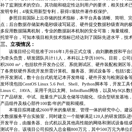
补了监测技术的空白。其功能和稳定性达到用户的要求，相关技术
发明专利，
4
项实用新型专利，获得
1
项软件著作权保护。
参照目前国际上云存储的技术指标，本平台具备清晰、简明、
点；后台数据存储架构毫秒级读写延迟、硬件提交数据秒级查询的
多应用数据隔离机制，专业的数据副本机制的安全可靠；海量规模
托管平台，可知本项目相关技术指标已经达到了国际先进水平，技
三、立项情况：
该项目经公司批准于
2016
年
1
月份正式立项，由刘鹏教授和平台
为牵头负责，研发团队共计
11
人，本科以上学历
100%
。目前，公司
积
2600 m²
，包括软件开发办公区、系统测试区、硬件装配检测区等
了各类软硬件系统开发所需计算机、服务器、测试设备等，包括
5
套
件开发测试，数十台台式机笔记本开发终端，硬件开发与检测设备
发环境包括
CentOS Linux 5.6 Perl
、
Shell
、
Python
脚本等，开发工具
Linux C
、
JAVA
、采用千兆以太网、
InfiniBand
网络，以及
MySQL
数
了产品研发、中试、批量生产以及仓储等功能化、综合型研发基地
产品组件及核心部件
100
套
/
年的产能和规模。
本项目拟将建成
2600
平米的集研发、管理一体的研究中心。建
大数据服务平台实验室，同时建立一个能够满足
120
人的研发团队进
开发平台，由服务器、台式机以及其他高性能的网络和测试设备组
测试平台。该项目公司拟投入总金额
800
万元，其中
500
万元为单位