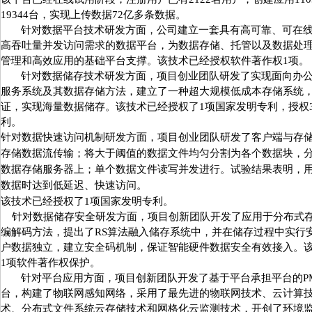
19344
台，实现上传数据
72
亿多条数据。
针对数据平台技术研发方面，公司建立一套具有高可靠、可在
高吞吐量并发访问需求的数据平台，为数据存储、托管以及数据处
管理和高效应用的基础平台支撑。该技术已经授权软件著作权
1
项。
针对数据储存技术研发方面，项目创业团队研发了实现面向办
服务系统及其数据存储方法，建立了一种超大规模低成本存储系统
证，实现海量数据储存。该技术已经授权了
1
项国家发明专利，授权
利。
针对数据快速访问机制研发方面，项目创业团队研发了客户端与存
存储数据流传输；将大于阈值的数据文件均匀分割为各个数据块，
数据存储服务器上；单个数据文件读写并发进行。试验结果表明，
数据时达到低延迟、快速访问。
该技术已经授权了
1
项国家发明专利。
针对数据储存安全研发方面，项目创新团队开发了应用于分布式
编解码方法，提出了
RS
算法融入储存系统中，并在储存过程中实行
户数据独立，建立安全码机制，保证智能硬件数据安全有效接入。
1
项软件著作权保护。
针对平台应用方面，项目创新团队开发了基于平台承担平台的
P
台，构建了物联网感知网络，采用了最先进的物联网技术、云计算
术、分布式文件系统云存储技术和网格化云监测技术，开创了环境