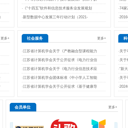
·喜报！我省在2026年（第二十一届）海峡两岸暨港澳地区大学生计算
·《“十四五”软件和信息技术服务业发展规划
·7
·科技赋能逐梦 AI传递温度：中国矿业大学徐海学院杨磊主任为残疾人
的
·新型数据中心发展三年行动计划（2021-
·20
·第十五届江苏省计算机大会（JSCC 2026）分会场——2026
·第十五届江苏省计算机大会（JSCC 2026）分会场——江苏省计
·第十五届江苏省计算机大会（JSCC 2026）分会场：嵌入式系统
社会服务
科
更多+
更多+
·第十五届江苏省计算机大会（JSCC2026）分会场——江苏省计算
·江苏省计算机学会关于《产教融合型课程能力
·关于
·第十五届江苏省计算机大会（JSCC2026）分会场——人工智能前
·江苏省计算机学会关于公开征求《电力行业信
·关于
·AI赋能中草药育苗生长：淮安大学计算机与软件工程学院开展智慧农业
·江苏省计算机学会关于《电力行业信息技术应
·“新
·“智融职教新生态，共筑产教新格局”——第十五届江苏省计算机大会（
全
·江苏省计算机学会团体标准《中小学人工智能
·关于
·第十五届江苏省计算机大会（JSCC 2026）分会场：2026第
计
·江苏省计算机学会关于公开征求《基于健康导
·20
·第十五届江苏省计算机大会（JSCC2026）在苏州召开
·“新大陆杯”2026年江苏省大学生计算机设计大赛决赛在淮安落幕
·江苏省计算机学会召开《中小学人工智能通识课程实验室装备配置要求》
会员单位
更多+
·2026江苏省大学生程序设计大赛在东南大学举行
·江苏省计算机学会完成基于AI边缘计算的国防军工用微控制器科技成果