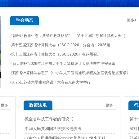
·第十五届江苏省计算机大会（JSCC2026）分会场——江苏省计算
·第十五届江苏省计算机大会（JSCC2026）分会场——人工智能前
学会动态
更多+
·AI赋能中草药育苗生长：淮安大学计算机与软件工程学院开展智慧农业
·“智融职教新生态，共筑产教新格局”——第十五届江苏省计算机大会（
·第十五届江苏省计算机大会（JSCC 2026）分会场：2026第
·第十五届江苏省计算机大会（JSCC2026）在苏州召开
·“新大陆杯”2026年江苏省大学生计算机设计大赛决赛在淮安落幕
·江苏省计算机学会召开《中小学人工智能通识课程实验室装备配置要求》
·2026江苏省大学生程序设计大赛在东南大学举行
·江苏省计算机学会完成基于AI边缘计算的国防军工用微控制器科技成果
·江苏省计算机学会大数据专委会 2026年度第一次工作会议在南京召
政策法规
行
更多+
更多+
·江苏省大数据专委会走进省数据集团 共探数据要素赋能产业发展
·江苏省计算机学会第七届乒乓球混合团体赛在常州大学落幕
·致全省科技工作者的倡议书
·第
·JSCS科普在行动 | 春风送暖，科普启航
·中华人民共和国科学技术进步法
·省
·江苏省计算机学会老科学家委员会赴常州工学院开展“人工智能赋能教育
·《中华人民共和国科学技术普及法》快来了解
·江苏