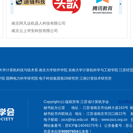
·江苏省计算机学会大数据专委会 2026年度第一次工作会议在南京召
·江苏省大数据专委会走进省数据集团 共探数据要素赋能产业发展
·江苏省计算机学会第七届乒乓球混合团体赛在常州大学落幕
·南京阿凡达机器人科技有限公司
·南京云上华安科技有限公司
·JSCS科普在行动 | 春风送暖，科普启航
·江苏省计算机学会老科学家委员会赴常州工学院开展“人工智能赋能教育
大学计算机科技与技术系
南京大学软件学院
东南大学计算机科学与工程学院
江苏经
学院
国网电力科学研究院
电子科技集团第28研究所
江南计算技术研究所
Copyright (c) 版权所有 江苏省计算机学会
南京网站
秘书处办公室 地址： 江苏省南京市仙林大道163号 邮编：2
秘书处市内联络点 地址： 江苏省南京市汉口路22号 邮编：21
电子邮箱：jscs@nju.edu.cn 网址：www.jscs.org.c
网站备案号：
苏ICP备14049275号-1
公安备案号：
苏公网
您是本站第
90897654
位来客！