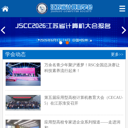
学会动态
更多>>
万余名青少年聚沪逐梦！RSC全国总决赛让
科技素养流行起来！
第五届应用型高校计算机教育大会（CECAU-
5）在江苏淮安召开
应用型高校专家进企业系列报道——走进润
和